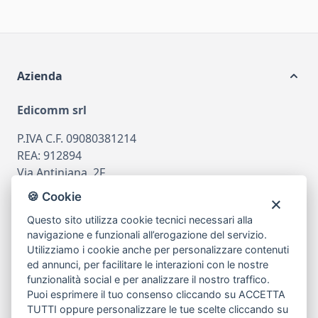
Azienda
Edicomm srl
P.IVA C.F. 09080381214
REA: 912894
Via Antiniana, 2F
80078 Pozzuoli
🍪 Cookie
tel
081.7515380
Questo sito utilizza cookie tecnici necessari alla
email
info@edicomm.it
navigazione e funzionali all’erogazione del servizio.
Utilizziamo i cookie anche per personalizzare contenuti
ed annunci, per facilitare le interazioni con le nostre
funzionalità social e per analizzare il nostro traffico.
Assistenza Clienti
Puoi esprimere il tuo consenso cliccando su ACCETTA
TUTTI oppure personalizzare le tue scelte cliccando su