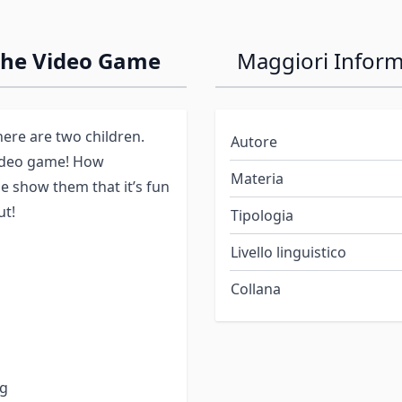
 the Video Game
Maggiori Inform
There are two children.
Autore
 video game! How
Materia
he show them that it’s fun
ut!
Tipologia
Livello linguistico
Collana
ng