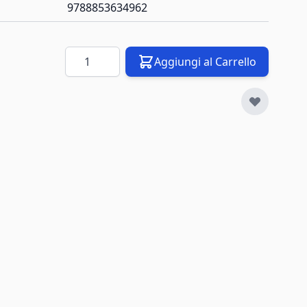
9788853634962
Quantità
Aggiungi al Carrello