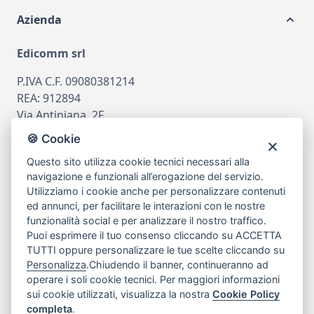
Azienda
Edicomm srl
P.IVA C.F. 09080381214
REA: 912894
Via Antiniana, 2F
80078 Pozzuoli
🍪 Cookie
tel
081.7515380
Questo sito utilizza cookie tecnici necessari alla
email
info@edicomm.it
navigazione e funzionali all’erogazione del servizio.
Utilizziamo i cookie anche per personalizzare contenuti
ed annunci, per facilitare le interazioni con le nostre
funzionalità social e per analizzare il nostro traffico.
Assistenza Clienti
Puoi esprimere il tuo consenso cliccando su ACCETTA
TUTTI oppure personalizzare le tue scelte cliccando su
Chi siamo
Personalizza
.Chiudendo il banner, continueranno ad
operare i soli cookie tecnici. Per maggiori informazioni
sui cookie utilizzati, visualizza la nostra
Cookie Policy
My Account
completa
.