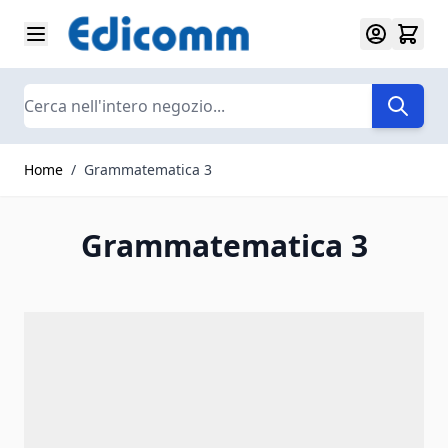
Salta al contenuto
Search
Home
/
Grammatematica 3
Grammatematica 3