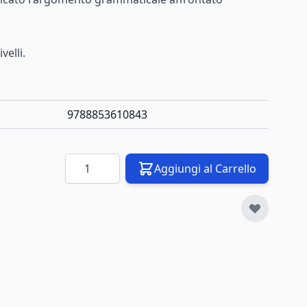
velli.
9788853610843
Quantità
Aggiungi al Carrello