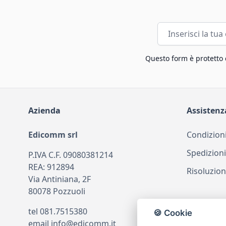
Indirizzo email
Questo form è protetto
Azienda
Assistenz
Edicomm srl
Condizioni
Spedizioni
P.IVA C.F. 09080381214
REA: 912894
Risoluzion
Via Antiniana, 2F
80078 Pozzuoli
tel
081.7515380
🍪 Cookie
email
info@edicomm.it