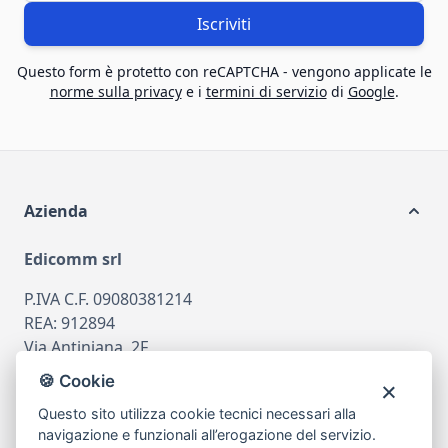
Iscriviti
Questo form è protetto con reCAPTCHA - vengono applicate le
norme sulla privacy
e i
termini di servizio
di
Google
.
Azienda
Edicomm srl
P.IVA C.F. 09080381214
REA: 912894
Via Antiniana, 2F
80078 Pozzuoli
🍪 Cookie
tel
081.7515380
Questo sito utilizza cookie tecnici necessari alla
email
info@edicomm.it
navigazione e funzionali all’erogazione del servizio.