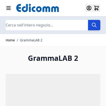
Salta al contenuto
Search
Home
/
GrammaLAB 2
GrammaLAB 2