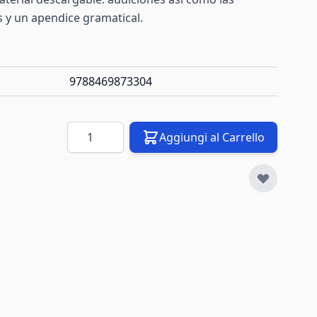
s y un apendice gramatical.
9788469873304
Quantità
Aggiungi al Carrello