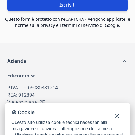
Iscriviti
Questo form è protetto con reCAPTCHA - vengono applicate le
norme sulla privacy
e i
termini di servizio
di
Google
.
Azienda
Edicomm srl
P.IVA C.F. 09080381214
REA: 912894
Via Antiniana, 2F
80078 Pozzuoli
🍪 Cookie
tel
081.7515380
Questo sito utilizza cookie tecnici necessari alla
email
info@edicomm.it
navigazione e funzionali all’erogazione del servizio.
Utilizziamo i cookie anche per personalizzare contenuti