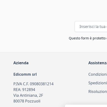
Indirizzo email
Questo form è protetto
Azienda
Assistenz
Edicomm srl
Condizioni
Spedizioni
P.IVA C.F. 09080381214
REA: 912894
Risoluzion
Via Antiniana, 2F
80078 Pozzuoli