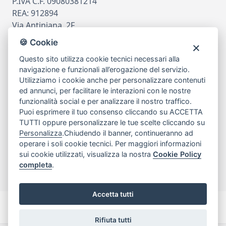
P.IVA C.F. 09080381214
REA: 912894
Via Antiniana, 2F
80078 Pozzuoli
🍪 Cookie
tel
081.7515380
Questo sito utilizza cookie tecnici necessari alla
email
info@edicomm.it
navigazione e funzionali all’erogazione del servizio.
Utilizziamo i cookie anche per personalizzare contenuti
ed annunci, per facilitare le interazioni con le nostre
funzionalità social e per analizzare il nostro traffico.
Assistenza Clienti
Puoi esprimere il tuo consenso cliccando su ACCETTA
TUTTI oppure personalizzare le tue scelte cliccando su
Chi siamo
Personalizza
.Chiudendo il banner, continueranno ad
operare i soli cookie tecnici. Per maggiori informazioni
sui cookie utilizzati, visualizza la nostra
Cookie Policy
My Account
completa
.
Accetta tutti
Rifiuta tutti