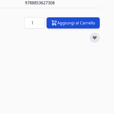
9788853627308
Quantità
Aggiungi al Carrello