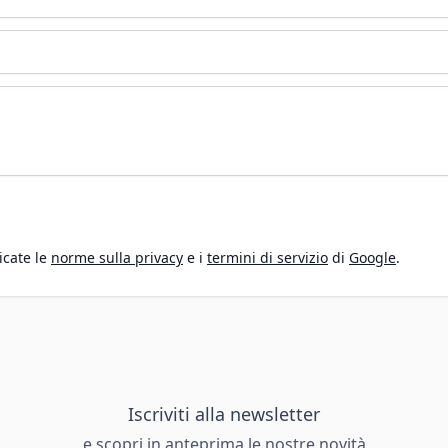
icate le
norme sulla privacy
e i
termini di servizio
di
Google
.
Iscriviti alla newsletter
e scopri in anteprima le nostre novità