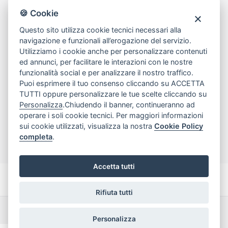
80078 Pozzuoli
🍪 Cookie
tel
081.7515380
Questo sito utilizza cookie tecnici necessari alla
email
info@edicomm.it
navigazione e funzionali all’erogazione del servizio.
Utilizziamo i cookie anche per personalizzare contenuti
ed annunci, per facilitare le interazioni con le nostre
funzionalità social e per analizzare il nostro traffico.
Assistenza Clienti
Puoi esprimere il tuo consenso cliccando su ACCETTA
TUTTI oppure personalizzare le tue scelte cliccando su
Chi siamo
Personalizza
.Chiudendo il banner, continueranno ad
operare i soli cookie tecnici. Per maggiori informazioni
sui cookie utilizzati, visualizza la nostra
Cookie Policy
My Account
completa
.
Accetta tutti
Rifiuta tutti
Dichiarazione di accessibilità
Termini e Condizioni
Personalizza