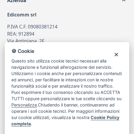
Azienda
Edicomm srl
P.IVA C.F. 09080381214
REA: 912894
Via Antiniana, 2F
80078 Pozzuoli
🍪 Cookie
tel
081.7515380
Questo sito utilizza cookie tecnici necessari alla
email
info@edicomm.it
navigazione e funzionali all’erogazione del servizio.
Utilizziamo i cookie anche per personalizzare contenuti
ed annunci, per facilitare le interazioni con le nostre
funzionalità social e per analizzare il nostro traffico.
Assistenza Clienti
Puoi esprimere il tuo consenso cliccando su ACCETTA
TUTTI oppure personalizzare le tue scelte cliccando su
Chi siamo
Personalizza
.Chiudendo il banner, continueranno ad
operare i soli cookie tecnici. Per maggiori informazioni
sui cookie utilizzati, visualizza la nostra
Cookie Policy
My Account
completa
.