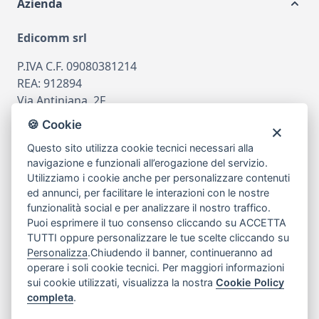
Azienda
Edicomm srl
P.IVA C.F. 09080381214
REA: 912894
Via Antiniana, 2F
80078 Pozzuoli
🍪 Cookie
tel
081.7515380
Questo sito utilizza cookie tecnici necessari alla
email
info@edicomm.it
navigazione e funzionali all’erogazione del servizio.
Utilizziamo i cookie anche per personalizzare contenuti
ed annunci, per facilitare le interazioni con le nostre
funzionalità social e per analizzare il nostro traffico.
Assistenza Clienti
Puoi esprimere il tuo consenso cliccando su ACCETTA
TUTTI oppure personalizzare le tue scelte cliccando su
Chi siamo
Personalizza
.Chiudendo il banner, continueranno ad
operare i soli cookie tecnici. Per maggiori informazioni
sui cookie utilizzati, visualizza la nostra
Cookie Policy
My Account
completa
.