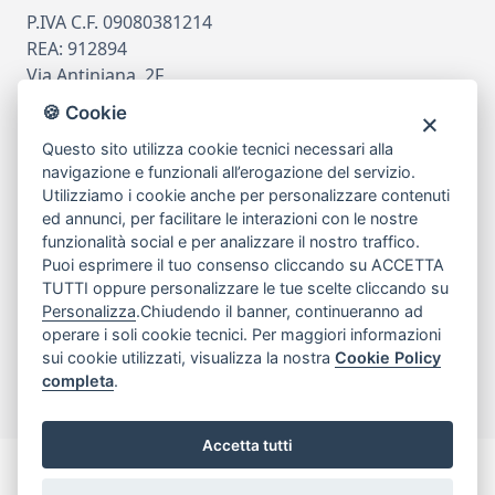
P.IVA C.F. 09080381214
REA: 912894
Via Antiniana, 2F
80078 Pozzuoli
🍪 Cookie
tel
081.7515380
Questo sito utilizza cookie tecnici necessari alla
email
info@edicomm.it
navigazione e funzionali all’erogazione del servizio.
Utilizziamo i cookie anche per personalizzare contenuti
ed annunci, per facilitare le interazioni con le nostre
funzionalità social e per analizzare il nostro traffico.
Assistenza Clienti
Puoi esprimere il tuo consenso cliccando su ACCETTA
TUTTI oppure personalizzare le tue scelte cliccando su
Chi siamo
Personalizza
.Chiudendo il banner, continueranno ad
operare i soli cookie tecnici. Per maggiori informazioni
sui cookie utilizzati, visualizza la nostra
Cookie Policy
My Account
completa
.
Accetta tutti