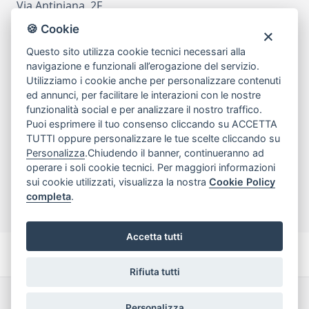
Via Antiniana, 2F
80078 Pozzuoli
🍪 Cookie
tel
081.7515380
Questo sito utilizza cookie tecnici necessari alla
email
info@edicomm.it
navigazione e funzionali all’erogazione del servizio.
Utilizziamo i cookie anche per personalizzare contenuti
ed annunci, per facilitare le interazioni con le nostre
funzionalità social e per analizzare il nostro traffico.
Assistenza Clienti
Puoi esprimere il tuo consenso cliccando su ACCETTA
TUTTI oppure personalizzare le tue scelte cliccando su
Chi siamo
Personalizza
.Chiudendo il banner, continueranno ad
operare i soli cookie tecnici. Per maggiori informazioni
sui cookie utilizzati, visualizza la nostra
Cookie Policy
My Account
completa
.
Accetta tutti
Rifiuta tutti
Dichiarazione di accessibilità
Termini e Condizioni
Personalizza