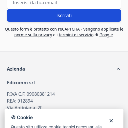
Iscriviti
Questo form è protetto con reCAPTCHA - vengono applicate le
norme sulla privacy
e i
termini di servizio
di
Google
.
Azienda
Edicomm srl
P.IVA C.F. 09080381214
REA: 912894
Via Antiniana, 2F
80078 Pozzuoli
🍪 Cookie
tel
081.7515380
Questo sito utilizza cookie tecnici necessari alla