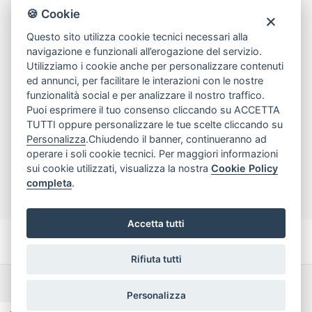
80078 Pozzuoli
🍪 Cookie
tel
081.7515380
Questo sito utilizza cookie tecnici necessari alla
email
info@edicomm.it
navigazione e funzionali all’erogazione del servizio.
Utilizziamo i cookie anche per personalizzare contenuti
ed annunci, per facilitare le interazioni con le nostre
funzionalità social e per analizzare il nostro traffico.
Assistenza Clienti
Puoi esprimere il tuo consenso cliccando su ACCETTA
TUTTI oppure personalizzare le tue scelte cliccando su
Chi siamo
Personalizza
.Chiudendo il banner, continueranno ad
operare i soli cookie tecnici. Per maggiori informazioni
sui cookie utilizzati, visualizza la nostra
Cookie Policy
My Account
completa
.
Accetta tutti
Rifiuta tutti
Dichiarazione di accessibilità
Termini e Condizioni
Personalizza