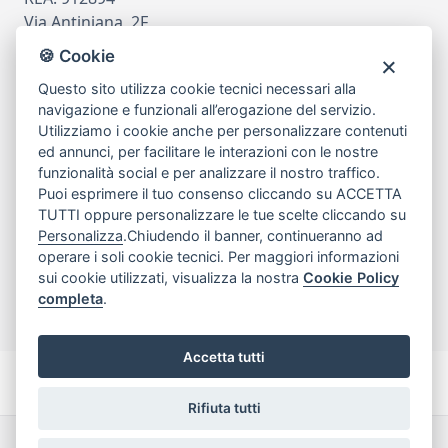
Via Antiniana, 2F
80078 Pozzuoli
🍪 Cookie
tel
081.7515380
Questo sito utilizza cookie tecnici necessari alla
email
info@edicomm.it
navigazione e funzionali all’erogazione del servizio.
Utilizziamo i cookie anche per personalizzare contenuti
ed annunci, per facilitare le interazioni con le nostre
funzionalità social e per analizzare il nostro traffico.
Assistenza Clienti
Puoi esprimere il tuo consenso cliccando su ACCETTA
TUTTI oppure personalizzare le tue scelte cliccando su
Chi siamo
Personalizza
.Chiudendo il banner, continueranno ad
operare i soli cookie tecnici. Per maggiori informazioni
sui cookie utilizzati, visualizza la nostra
Cookie Policy
My Account
completa
.
Accetta tutti
Rifiuta tutti