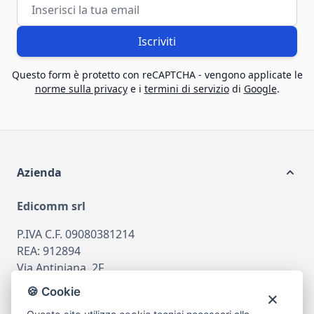
Indirizzo email
Iscriviti
Questo form è protetto con reCAPTCHA - vengono applicate le
norme sulla privacy
e i
termini di servizio
di
Google
.
Azienda
Edicomm srl
P.IVA C.F. 09080381214
REA: 912894
Via Antiniana, 2F
80078 Pozzuoli
🍪 Cookie
tel
081.7515380