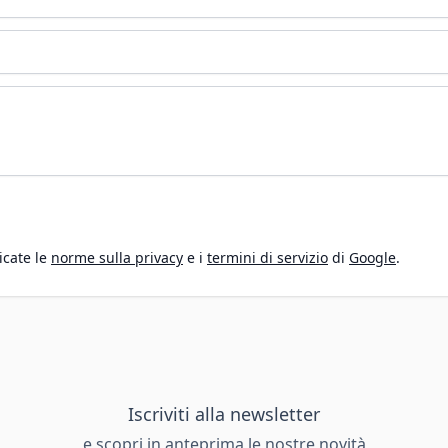
icate le
norme sulla privacy
e i
termini di servizio
di
Google
.
Iscriviti alla newsletter
e scopri in anteprima le nostre novità