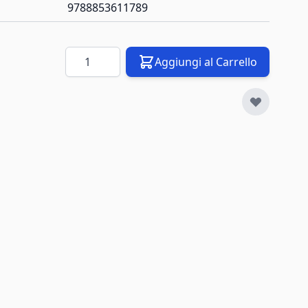
9788853611789
Quantità
Aggiungi al Carrello