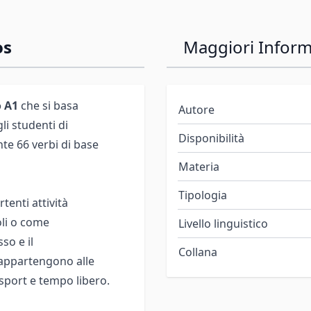
os
Maggiori Inform
o A1
che si basa
Autore
li studenti di
Disponibilità
te 66 verbi di base
Materia
Tipologia
tenti attività
oli o come
Livello linguistico
so e il
Collana
 appartengono alle
, sport e tempo libero.