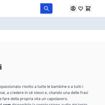
i
passionato rivolto a tutte le bambine e a tutti i
i, a credere in sé stessi e, citando una delle frasi
a fare della propria vita un capolavoro.
ri.com
disponibile la registrazione audio del testo