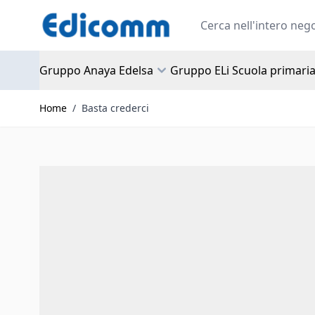
Salta al contenuto
Search
Gruppo Anaya Edelsa
Gruppo ELi Scuola primari
Home
/
Basta crederci