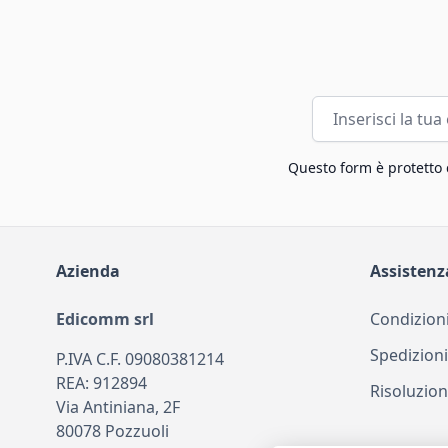
Indirizzo email
Questo form è protetto
Azienda
Assistenz
Edicomm srl
Condizioni
Spedizioni
P.IVA C.F. 09080381214
REA: 912894
Risoluzion
Via Antiniana, 2F
80078 Pozzuoli