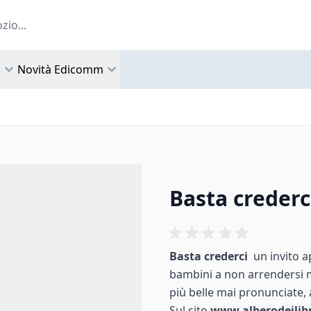
a
Novità Edicomm
Basta crederc
Basta crederci
un invito ap
bambini a non arrendersi ma
più belle mai pronunciate, 
Sul sito
www.alberodeilib