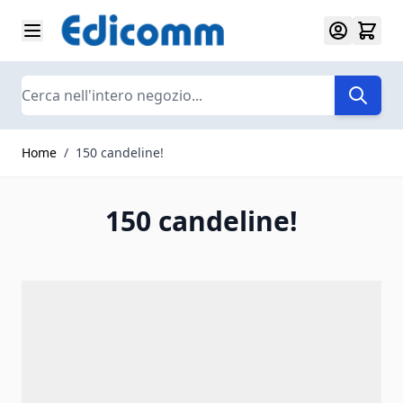
Salta al contenuto
Search
Home
/
150 candeline!
150 candeline!