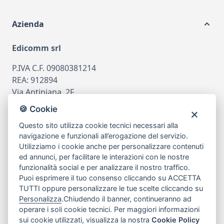
Azienda
Edicomm srl
P.IVA C.F. 09080381214
REA: 912894
Via Antiniana, 2F
80078 Pozzuoli
🍪 Cookie
tel
081.7515380
Questo sito utilizza cookie tecnici necessari alla
email
info@edicomm.it
navigazione e funzionali all’erogazione del servizio.
Utilizziamo i cookie anche per personalizzare contenuti
ed annunci, per facilitare le interazioni con le nostre
funzionalità social e per analizzare il nostro traffico.
Assistenza Clienti
Puoi esprimere il tuo consenso cliccando su ACCETTA
TUTTI oppure personalizzare le tue scelte cliccando su
Chi siamo
Personalizza
.Chiudendo il banner, continueranno ad
operare i soli cookie tecnici. Per maggiori informazioni
sui cookie utilizzati, visualizza la nostra
Cookie Policy